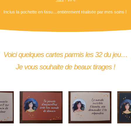
Inclus la pochette en tissu…entièrement réalisée par mes soins !
Voici quelques cartes parmis les 32 du jeu…
Je vous souhaite de beaux tirages !