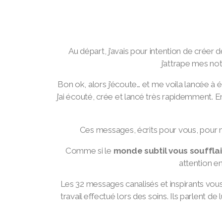
Au départ, j’avais pour intention de créer 
j’attrape mes not
Bon ok, alors j’écoute… et me voila lancée à 
j’ai écouté, crée et lancé très rapidemment. En 
Ces messages, écrits
pour vous, pour m
Comme si le
monde subtil vous soufflait 
attention e
Les 32 messages canalisés et inspirants vo
travail effectué lors des soins. Ils parlent de