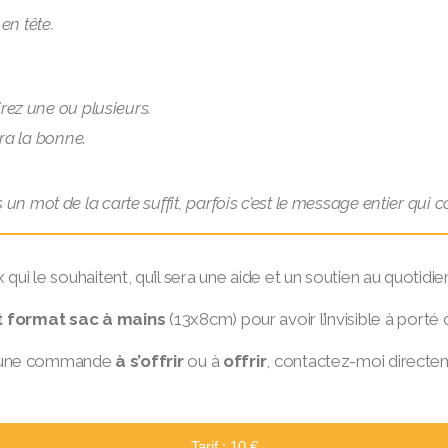
 en tête.
irez une ou plusieurs.
sera la bonne.
 un mot de la carte suffit, parfois c’est le message entier qui 
 qui le souhaitent, qu’il sera une aide et un soutien au quotid
t format sac à mains
(13x8cm) pour avoir l’invisible à porté
ur une commande
à s’offrir
ou à
offrir
, contactez-moi directem
Tarif
: 10 €