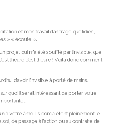
ditation et mon travail d’ancrage quotidien,
rtes » « écoute »…
 un projet qui m’a été soufflé par l’invisible, que
st l’heure c’est l’heure ! V
oilà donc comment
hui d’avoir l’invisible à porté de mains.
ur quoi il serait intéressant de porter votre
 importante…
on
à votre âme. Ils complètent pleinement le
 à soi, de passage à l’action ou au contraire de