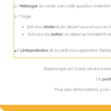
2/
Mélangez
les cartes avec cette question/intention
3/ Tirage
Soit vous
étalez
le jeu devant vous et vous en t
S
oit vous les
battez
, et celle(s) qui tombe(nt) 
4/ L’interpretation
de la carte vous appartient. Parfois
J’espère que cet Oracle servira à ceux
Un
peti
Pour plus d’informations, po