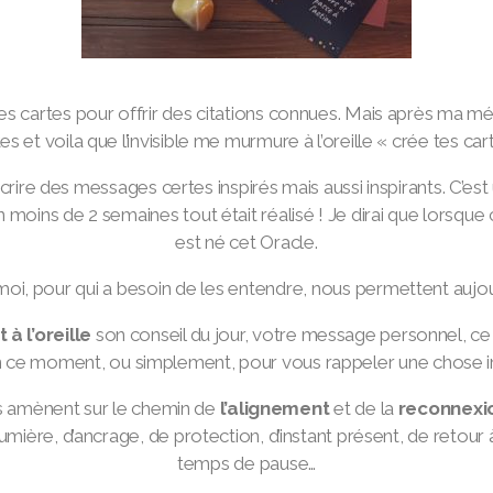
des cartes pour offrir des citations connues. Mais après ma mé
es et voila que l’invisible me murmure à l’oreille « crée tes ca
écrire des messages certes inspirés mais aussi
inspirants
. C’est
moins de 2 semaines tout était réalisé ! Je dirai que lorsque c’e
est né cet Oracle.
oi, pour qui a besoin de les entendre, nous permettent aujourd’
à l’oreille
son conseil du jour, votre message personnel, ce s
n ce moment, ou simplement, pour vous rappeler une chose
us amènent sur le chemin de
l’alignement
et de la
reconnexi
 lumière, d’ancrage, de protection, d’instant présent, de retour
temps de pause…