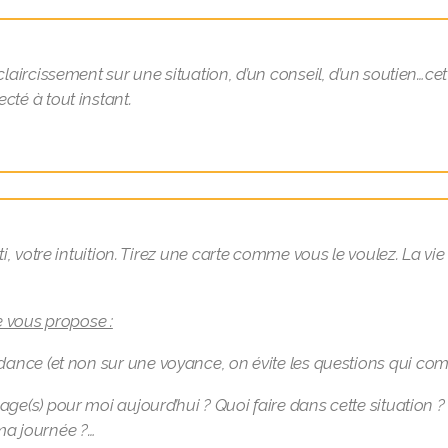
aircissement sur une situation, d’un conseil, d’un soutien…cet or
cté à tout instant.
i, votre intuition. Tirez une carte comme vous le voulez. La vie
e vous propose :
uidance (et non sur une voyance, on évite les questions qui c
age(s) pour moi aujourd’hui ? Quoi faire dans cette situation
a journée ?…